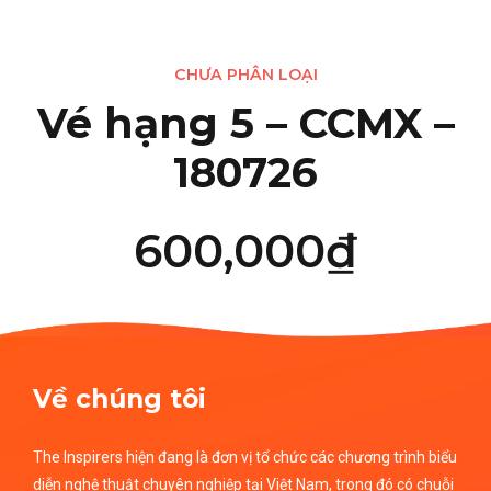
CHƯA PHÂN LOẠI
Vé hạng 5 – CCMX –
180726
600,000
₫
Về chúng tôi
The Inspirers hiện đang là đơn vị tổ chức các chương trình biểu
diễn nghệ thuật chuyên nghiệp tại Việt Nam, trong đó có chuỗi