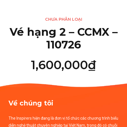
CHƯA PHÂN LOẠI
Vé hạng 2 – CCMX –
110726
1,600,000
₫
Về chúng tôi
The Inspirers hiện đang là đơn vị tổ chức các chương trình biểu
diễn nghệ thuật chuyên nghiệp tại Việt Nam, trong đó có chuỗi