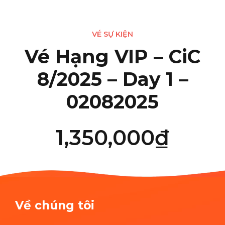
VÉ SỰ KIỆN
Vé Hạng VIP – CiC
8/2025 – Day 1 –
02082025
1,350,000
₫
Về chúng tôi