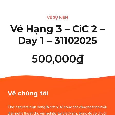
VÉ SỰ KIỆN
Vé Hạng 3 – CiC 2 –
Day 1 – 31102025
500,000
₫
Về chúng tôi
The Inspirers hiện đang là đơn vị tổ chức các chương trình biểu
diễn nghệ thuật chuyên nghiệp tại Việt Nam, trong đó có chuỗi