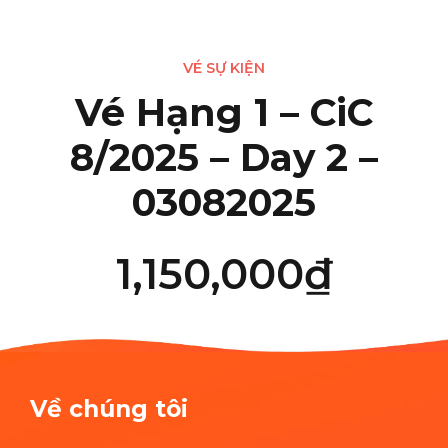
VÉ SỰ KIỆN
Vé Hạng 1 – CiC
8/2025 – Day 2 –
03082025
1,150,000
₫
Về chúng tôi