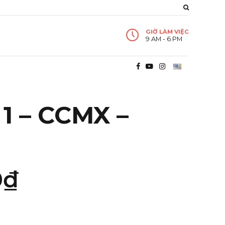
GIỜ LÀM VIỆC
9 AM - 6 PM
1 – CCMX –
0
₫