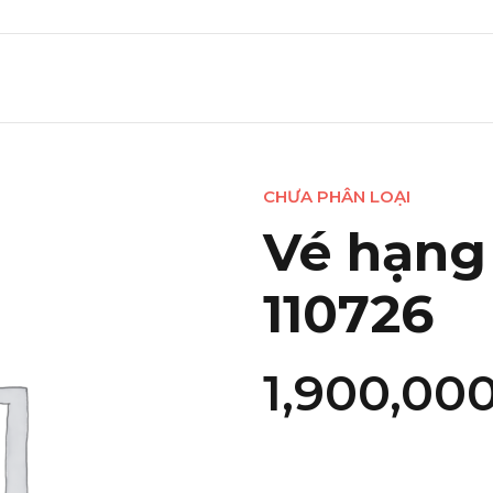
CHƯA PHÂN LOẠI
Vé hạng 
110726
1,900,00